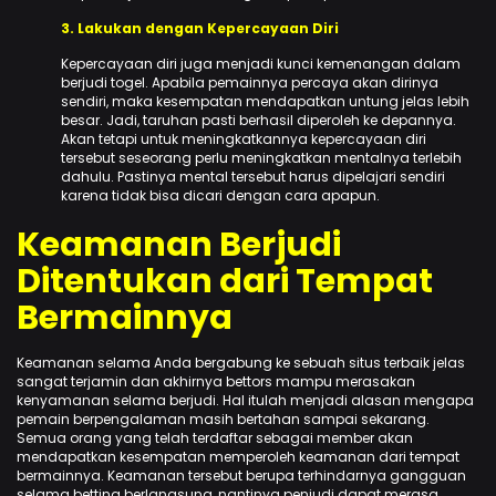
3. Lakukan dengan Kepercayaan Diri
Kepercayaan diri juga menjadi kunci kemenangan dalam
berjudi togel. Apabila pemainnya percaya akan dirinya
sendiri, maka kesempatan mendapatkan untung jelas lebih
besar. Jadi, taruhan pasti berhasil diperoleh ke depannya.
Akan tetapi untuk meningkatkannya kepercayaan diri
tersebut seseorang perlu meningkatkan mentalnya terlebih
dahulu. Pastinya mental tersebut harus dipelajari sendiri
karena tidak bisa dicari dengan cara apapun.
Keamanan Berjudi
Ditentukan dari Tempat
Bermainnya
Keamanan selama Anda bergabung ke sebuah situs terbaik jelas
sangat terjamin dan akhirnya bettors mampu merasakan
kenyamanan selama berjudi. Hal itulah menjadi alasan mengapa
pemain berpengalaman masih bertahan sampai sekarang.
Semua orang yang telah terdaftar sebagai member akan
mendapatkan kesempatan memperoleh keamanan dari tempat
bermainnya. Keamanan tersebut berupa terhindarnya gangguan
selama betting berlangsung, nantinya penjudi dapat merasa