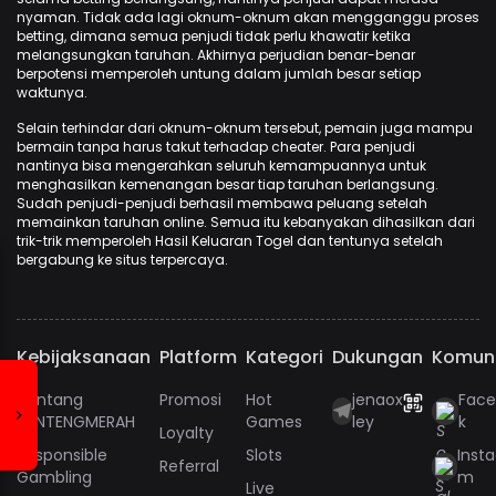
nyaman. Tidak ada lagi oknum-oknum akan mengganggu proses
betting, dimana semua penjudi tidak perlu khawatir ketika
melangsungkan taruhan. Akhirnya perjudian benar-benar
berpotensi memperoleh untung dalam jumlah besar setiap
waktunya.
Selain terhindar dari oknum-oknum tersebut, pemain juga mampu
bermain tanpa harus takut terhadap cheater. Para penjudi
nantinya bisa mengerahkan seluruh kemampuannya untuk
menghasilkan kemenangan besar tiap taruhan berlangsung.
Sudah penjudi-penjudi berhasil membawa peluang setelah
memainkan taruhan online. Semua itu kebanyakan dihasilkan dari
trik-trik memperoleh Hasil Keluaran Togel dan tentunya setelah
bergabung ke situs terpercaya.
Kebijaksanaan
Platform
Kategori
Dukungan
Komun
Tentang
Promosi
Hot
jenaox
Fac
BANTENGMERAH
Games
ley
k
Loyalty
Responsible
Slots
Inst
Referral
Gambling
m
Live