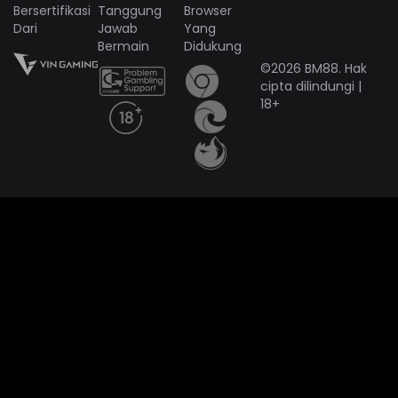
Bersertifikasi
Tanggung
Browser
Dari
Jawab
Yang
Bermain
Didukung
©2026 BM88. Hak
cipta dilindungi |
18+