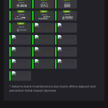
* Selama bank maintenance dan bank offline deposit dan
penarikan tidak dapat diproses